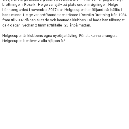
>> NYHETSARKIVET
brottningen i Rosvik. Helge var själv på plats under invigningen. Helge
Lönnberg avled i november 2017 och Helgecupen har följande år hållits i
hans minne. Helge var ordförande och tränare i Rosviks Brottning från 1984
>> KONTAKT
fram till 2007 då han slutade och lämnade klubben. Då hade han tillbringat
ca 4 dagar i veckan 2 timmar/tillfälle i 23 år på mattan.
>> DOKUMENT
Helgecupen är klubbens egna nybörjartävling. För att kunna arrangera
Helgecupen behöver vi alla hjälpas åt!
| MEDLEMSKAP I BROTTNINGEN
| KALENDER
| TÄVLINGAR
| SÅ HÄR GÖR VI