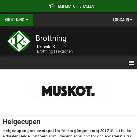
TEMPERATUR ISHALLEN
BROTTNING
LOGGA IN
Brottning
Rosvik IK
Brottningssektionen
| ROSVIK IK BROTTNING
>> OM ROSVIK IK BROTTNING
>> BROTTARLOKALEN
>> GRUPPER & LEDARE
Helgecupen
>> HELGECUPEN
Helgecupen gick av stapel för första gången i maj 2017
för att hedra
eldsjälen Helge Lönnberg som i decennier brunnit för och engagerat sig i