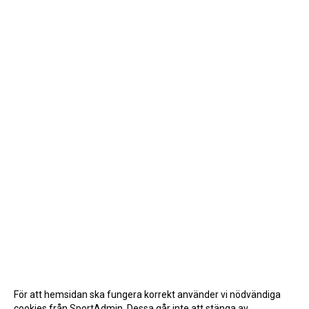
För att hemsidan ska fungera korrekt använder vi nödvändiga
cookies från SportAdmin. Dessa går inte att stänga av.