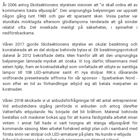
ARENA HEDVALLA
År 2006 antog Skidsektionens styrelsen visionen att "vi skall ordna ett av
kommunens bästa elljusspår". Den ursprungliga belysningen var uppsatt
någon gång runt 1983 och gav ett sparsamt sken. Vissa partier var
UTRUSTNING
stundtals mörklagda eftersom glödlamporna tenderade att gå sönder
relativt ofta. Det inverkade menligt på säkerheten, i synnerhet i
SKIDANS DAG
nedförsbackarna.
Våren 2017 gjorde Skidsektionens styrelse en okulär besiktning och
konstaterade att en del stolpar behövde bytas ut. Ett besiktningsprotokoll
daterat år 2012 bekräftade detta. Men framför allt att den ursprungliga
belysningen lämnade mycket att önska. Vi tog därför, tillsammans med
extern hjälp, fram en kostnadskalkyl som omfattade ett utbyte av samtliga
lampor till 108 LED-armaturer samt 41 nya stolpar. RIK:s dåvarande
ordförande presenterade siffrorna för vår sponsor - Sparbanken Nord -
som efter en tid av förhandlingar erbjöd sig att betala merparten av
kostnaden.
Våren 2018 skickade vi ut anbudsförfrågningar till ett antal entreprenörer.
Vid anbudstidens utgång jämförde vi anbuden och antog därefter
Vattenfalls erbjudande. Nu började det bli bråttom. Material behövde
beställas och maskiner bokas upp för att kunna färdigställa arbetet innan
vintern. I annat fall hade vi varit tvungna att stänga elljusspåret för
kommande säsong. Men arbetet fortskred enligt plan och i samband med
första snön var stolpar och LED-armaturer på plats. Nu kunde vi erbjuda
fullgod belysning i hela spåret och säsongen var därmed säkrad.