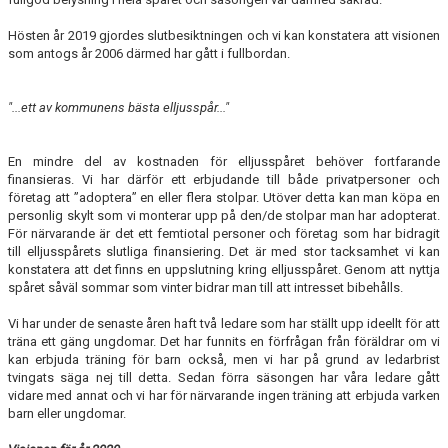
Hösten år 2019 gjordes slutbesiktningen och vi kan konstatera att visionen
som antogs år 2006 därmed har gått i fullbordan.
"...ett av kommunens bästa elljusspår..."
En mindre del av kostnaden för elljusspåret behöver fortfarande
finansieras. Vi har därför ett erbjudande till både privatpersoner och
företag att ”adoptera” en eller flera stolpar. Utöver detta kan man köpa en
personlig skylt som vi monterar upp på den/de stolpar man har adopterat.
För närvarande är det ett femtiotal personer och företag som har bidragit
till elljusspårets slutliga finansiering. Det är med stor tacksamhet vi kan
konstatera att det finns en uppslutning kring elljusspåret. Genom att nyttja
spåret såväl sommar som vinter bidrar man till att intresset bibehålls.
Vi har under de senaste åren haft två ledare som har ställt upp ideellt för att
träna ett gäng ungdomar. Det har funnits en förfrågan från föräldrar om vi
kan erbjuda träning för barn också, men vi har på grund av ledarbrist
tvingats säga nej till detta. Sedan förra säsongen har våra ledare gått
vidare med annat och vi har för närvarande ingen träning att erbjuda varken
barn eller ungdomar.