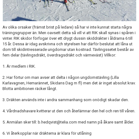
Av olika orsaker (främst brist på ledare) så har vi inte kunnat starta några
träningsgrupper än. Men oavsett detta så vill vi att RIK skall synas i spåren i
vinter. RIK skidor förfogar över ett drygt dussin skiddräkter i åldrarna 6 till
15 år. Dessa är idag avskrivna och styrelsen har därför beslutat att låna ut
dom till skidintresserade ungdomar utan kostnad. Tävlingssetet består av
fem delar (tävlingsdräkt, överdragsdräkt och värmeväst) Villkor:
1. Är medlem i RIK.
2. Har förtur om man avser att delta i någon ungdomstävling (Lilla
Karlavagnen, Hemarännet, Skidans Dag m fl) men det är inget absolut krav.
Blotta ambitionen räcker långt.
3. Dräkten används inte i andra sammanhang som onödigt skadar den.
4. Vårdnadshavare kvitterar ut den och återlämnar den hel och ren till våren.
5. Anmälan sker till: b.hedqvist@telia.com med namn på åkare samt ålder.
6. Vi återkopplar när dräkterna är klara för utlåning