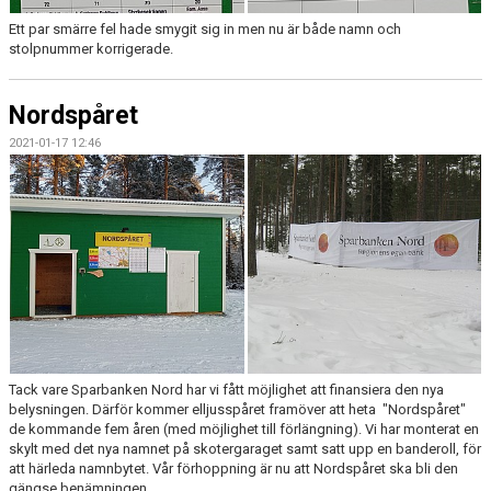
Ett par smärre fel hade smygit sig in men nu är både namn och
stolpnummer korrigerade.
Nordspåret
2021-01-17 12:46
Tack vare Sparbanken Nord har vi fått möjlighet att finansiera den nya
belysningen. Därför kommer elljusspåret framöver att heta "Nordspåret"
de kommande fem åren (med möjlighet till förlängning). Vi har monterat en
skylt med det nya namnet på skotergaraget samt satt upp en banderoll, för
att härleda namnbytet. Vår förhoppning är nu att Nordspåret ska bli den
gängse benämningen.