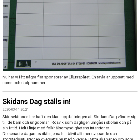
Nu har vi fått några fler sponsorer av Elljusspåret. En tavla är uppsatt med
namn och stolpnummer.
Skidans Dag ställs in!
2020-03-14 20:21
Skidsektionen har haft den klara uppfattningen att Skidans Dag vänder sig
till de barn och ungdomar i Rosvik som dagligen umgås i skolan och på
sin fritid. Helt i linje med folkhälsomyndighetens intentioner.
De senaste dagarnas riktlinjerna har blivit allt mer svepande och
storstadssituationen översätts nu med Sverige. Detta skapar en oro som