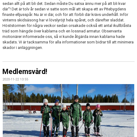
sedan allt på att bli det. Sedan måste Du satsa ännu mer på att bli kvar
där”! Det är tolv år sedan vi satte som mål att skapa ett av Pitebygdens
finaste elljusspår. Nu är vi där, och för att förbli där krävs underhåll. Inför
vinterns skidsäsong har vi lövslyröjt hela spåret, och därefter sladdat.
Höststormen för några veckor sedan orsakade också ett antal ikullblåsta
träd som hängde över kablarna och en lossnad armatur. Observanta
motionärer informerade oss, så vi kunde åtgärda innan kablarna hade
skadats. Vi är tacksamma för alla informationer som bidrar till att minimera
skador i anläggningen.
Medlemsvård!
2020-11-22 13:55