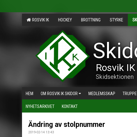
ROSVIK IK
HOCKEY
BROTTNING
STYRKE
SK
Skid
Rosvik IK
Skidsektionen
HEM
OM ROSVIK IK SKIDOR
MEDLEMSSKAP
TRUPPE
NYHETSARKIVET
KONTAKT
Ändring av stolpnummer
2019-02-14 13:43