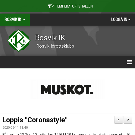
TEMPERATUR ISHALLEN
ROSVIK IK
LOGGA IN
Rosvik IK
Rosvik Idrottsklubb
STARTSIDA
| OM ROSVIK IK
| KALENDER
| NYHETER
Loppis "Coronastyle"
<
>
| KONTAKT
2020-06-11 11:40
På lördag 13/6 kl 10 - söndag 14/6 kl 19 kommer ett bord att finnas utanför