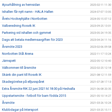
Ajourhållning av hemsidan
2025-02-11 11:30
Ishallen får nytt namn - HALA Hallen
2024-07-07 13:05
Årets Hockeyhjälte i Norrbotten
2024-05-15 07:12
Valberedning Rosvik IK
2023-09-25 13:01
Parkering vid ishallen och gymmet
2023-05-24 19:35
Dags att betala medlemsavgiften för 2023
2023-04-24 11:16
Årsmöte 2023
2023-02-06 09:58
Norrbotten Stål Arena
2022-11-17 13:24
Järnspett
2022-05-12 10:40
Välkommen till årsmöte
2022-02-25 12:18
Skänk din pant till Rosvik IK
2021-08-12 11:59
Skadegörelse på elljusspåret
2021-07-28 17:13
Extra Årsmöte RIK 22 juni 2021 kl.18.00 på Hedvalla
2021-06-08 20:35
Uppstartsmöte - fotboll för barn födda 2015
2021-05-10 14:27
Årsmöte
2021-03-26 10:24
Klubbdagar på Intersport
2021-03-25 15:11