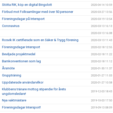
Stötta RIK, köp en digital Bingolott
2020-04-14 10:59
Förbud mot Folksamlingar med över 50 personer
2020-03-27 13:56
Föreningsdagar på Intersport
2020-03-19 13:54
Coronavirus
2020-03-13 16:13
2020-03-13 16:08
Rosvik IK certifierade som en Säker & Trygg förening
2020-03-13 11:43
Föreningsdagar Intersport
2020-02-18 12:55
Beviljade projektmedel
2020-02-18 11:22
Barnkonventionen som lag
2020-02-18 11:12
Årsmöte
2020-01-30 11:37
Gruppträning
2020-01-27 11:03
Uppdaterade användarvilkor
2020-01-27 10:58
Klubbens tränare mottog stipendie för årets
2019-12-03 18:43
ungdomsledare!
Nya vaktmästare
2019-10-03 17:50
Föreningsdagar Intersport!
2019-09-13 08:09