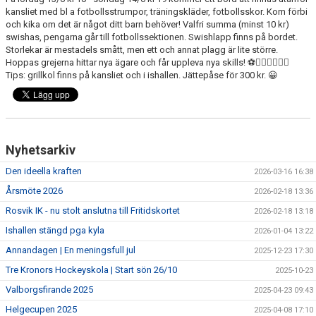
kansliet med bl a fotbollsstrumpor, träningskläder, fotbollsskor. Kom förbi
| MEDLEMSKAP
och kika om det är något ditt barn behöver! Valfri summa (minst 10 kr)
swishas, pengarna går till fotbollssektionen. Swishlapp finns på bordet.
| ANLÄGGNINGAR
Storlekar är mestadels smått, men ett och annat plagg är lite större.
Hoppas grejerna hittar nya ägare och får uppleva nya skills! ⚽️🏃🏻‍♂️🏃🏽‍♀️
Tips: grillkol finns på kansliet och i ishallen. Jättepåse för 300 kr. 😀
| VÅRA LAG & LEDARE
| SPONSOR
| SOCIALA MEDIER
Nyhetsarkiv
Den ideella kraften
2026-03-16 16:38
Årsmöte 2026
2026-02-18 13:36
Rosvik IK - nu stolt anslutna till Fritidskortet
2026-02-18 13:18
Ishallen stängd pga kyla
2026-01-04 13:22
Annandagen | En meningsfull jul
2025-12-23 17:30
Tre Kronors Hockeyskola | Start sön 26/10
2025-10-23
Valborgsfirande 2025
2025-04-23 09:43
Helgecupen 2025
2025-04-08 17:10