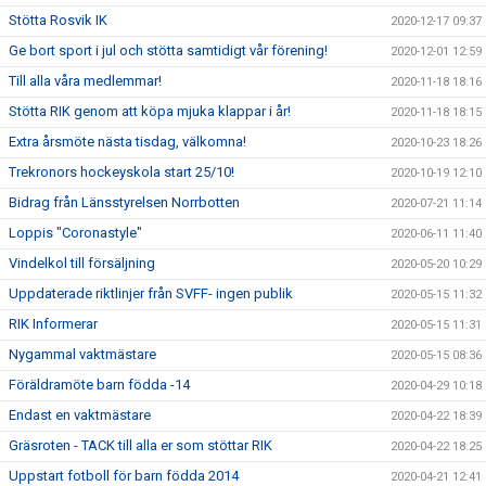
Stötta Rosvik IK
2020-12-17 09:37
Ge bort sport i jul och stötta samtidigt vår förening!
2020-12-01 12:59
Till alla våra medlemmar!
2020-11-18 18:16
Stötta RIK genom att köpa mjuka klappar i år!
2020-11-18 18:15
Extra årsmöte nästa tisdag, välkomna!
2020-10-23 18:26
Trekronors hockeyskola start 25/10!
2020-10-19 12:10
Bidrag från Länsstyrelsen Norrbotten
2020-07-21 11:14
Loppis "Coronastyle"
2020-06-11 11:40
Vindelkol till försäljning
2020-05-20 10:29
Uppdaterade riktlinjer från SVFF- ingen publik
2020-05-15 11:32
RIK Informerar
2020-05-15 11:31
Nygammal vaktmästare
2020-05-15 08:36
Föräldramöte barn födda -14
2020-04-29 10:18
Endast en vaktmästare
2020-04-22 18:39
Gräsroten - TACK till alla er som stöttar RIK
2020-04-22 18:25
Uppstart fotboll för barn födda 2014
2020-04-21 12:41