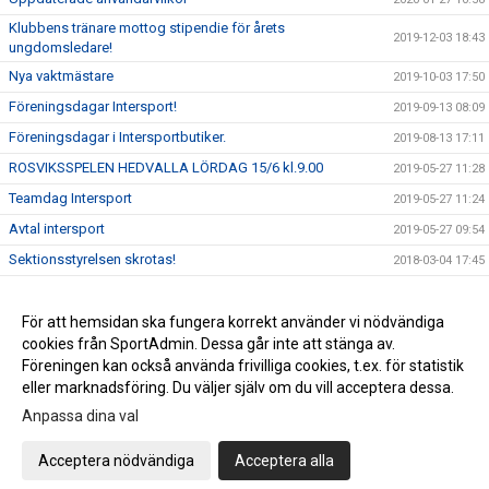
Klubbens tränare mottog stipendie för årets
2019-12-03 18:43
ungdomsledare!
Nya vaktmästare
2019-10-03 17:50
Föreningsdagar Intersport!
2019-09-13 08:09
Föreningsdagar i Intersportbutiker.
2019-08-13 17:11
ROSVIKSSPELEN HEDVALLA LÖRDAG 15/6 kl.9.00
2019-05-27 11:28
Teamdag Intersport
2019-05-27 11:24
Avtal intersport
2019-05-27 09:54
Sektionsstyrelsen skrotas!
2018-03-04 17:45
Kontantfritt Rosvik IK
2018-02-24 17:12
Swish
För att hemsidan ska fungera korrekt använder vi nödvändiga
2017-10-15 21:21
cookies från SportAdmin. Dessa går inte att stänga av.
Nytt sportsystem
2017-10-14 16:28
Föreningen kan också använda frivilliga cookies, t.ex. för statistik
eller marknadsföring. Du väljer själv om du vill acceptera dessa.
Anpassa dina val
Cookie-inställningar
Gå till Webbversion
Acceptera nödvändiga
Acceptera alla