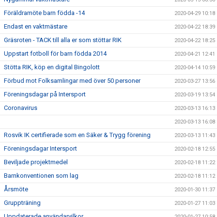
Föräldramöte barn födda -14
2020-04-29 10:18
Endast en vaktmästare
2020-04-22 18:39
Gräsroten - TACK till alla er som stöttar RIK
2020-04-22 18:25
Uppstart fotboll för barn födda 2014
2020-04-21 12:41
Stötta RIK, köp en digital Bingolott
2020-04-14 10:59
Förbud mot Folksamlingar med över 50 personer
2020-03-27 13:56
Föreningsdagar på Intersport
2020-03-19 13:54
Coronavirus
2020-03-13 16:13
2020-03-13 16:08
Rosvik IK certifierade som en Säker & Trygg förening
2020-03-13 11:43
Föreningsdagar Intersport
2020-02-18 12:55
Beviljade projektmedel
2020-02-18 11:22
Barnkonventionen som lag
2020-02-18 11:12
Årsmöte
2020-01-30 11:37
Gruppträning
2020-01-27 11:03
Uppdaterade användarvilkor
2020-01-27 10:58