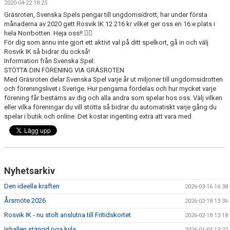
2020-04-22 18:25
| MEDLEMSKAP
Gräsroten, Svenska Spels pengar till ungdomsidrott, har under första
månaderna av 2020 gett Rosvik IK 12 216 kr vilket ger oss en 16:e plats i
| ANLÄGGNINGAR
hela Norrbotten. Heja oss!! 👍🏻
För dig som ännu inte gjort ett aktivt val på ditt spelkort, gå in och välj
Rosvik IK så bidrar du också!
| VÅRA LAG & LEDARE
Information från Svenska Spel:
STÖTTA DIN FÖRENING VIA GRÄSROTEN
| SPONSOR
Med Gräsroten delar Svenska Spel varje år ut miljoner till ungdomsidrotten
och föreningslivet i Sverige. Hur pengarna fördelas och hur mycket varje
förening får bestäms av dig och alla andra som spelar hos oss. Välj vilken
| SOCIALA MEDIER
eller vilka föreningar du vill stötta så bidrar du automatiskt varje gång du
spelar i butik och online. Det kostar ingenting extra att vara med.
Nyhetsarkiv
Den ideella kraften
2026-03-16 16:38
Årsmöte 2026
2026-02-18 13:36
Rosvik IK - nu stolt anslutna till Fritidskortet
2026-02-18 13:18
Ishallen stängd pga kyla
2026-01-04 13:22