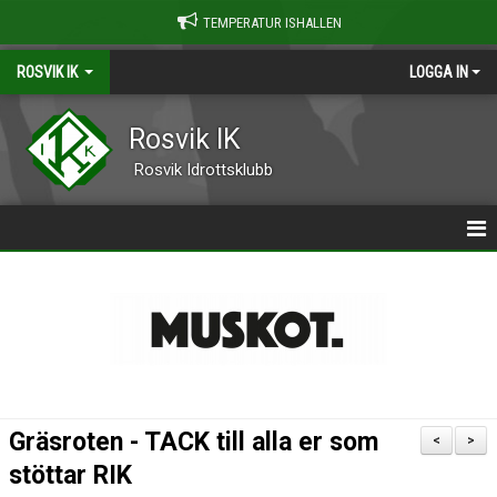
TEMPERATUR ISHALLEN
ROSVIK IK
LOGGA IN
Rosvik IK
Rosvik Idrottsklubb
STARTSIDA
| OM ROSVIK IK
| KALENDER
| NYHETER
Gräsroten - TACK till alla er som
<
>
| KONTAKT
stöttar RIK