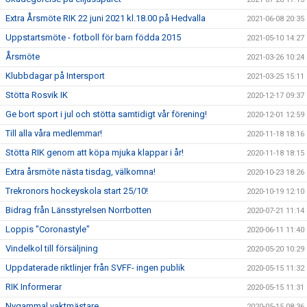
Extra Årsmöte RIK 22 juni 2021 kl.18.00 på Hedvalla
2021-06-08 20:35
Uppstartsmöte - fotboll för barn födda 2015
2021-05-10 14:27
Årsmöte
2021-03-26 10:24
Klubbdagar på Intersport
2021-03-25 15:11
Stötta Rosvik IK
2020-12-17 09:37
Ge bort sport i jul och stötta samtidigt vår förening!
2020-12-01 12:59
Till alla våra medlemmar!
2020-11-18 18:16
Stötta RIK genom att köpa mjuka klappar i år!
2020-11-18 18:15
Extra årsmöte nästa tisdag, välkomna!
2020-10-23 18:26
Trekronors hockeyskola start 25/10!
2020-10-19 12:10
Bidrag från Länsstyrelsen Norrbotten
2020-07-21 11:14
Loppis "Coronastyle"
2020-06-11 11:40
Vindelkol till försäljning
2020-05-20 10:29
Uppdaterade riktlinjer från SVFF- ingen publik
2020-05-15 11:32
RIK Informerar
2020-05-15 11:31
Nygammal vaktmästare
2020-05-15 08:36