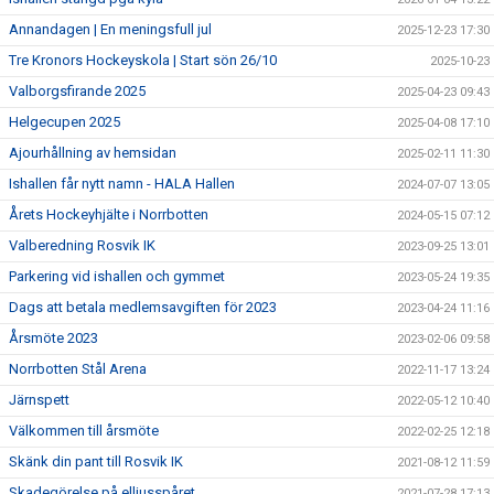
Annandagen | En meningsfull jul
2025-12-23 17:30
Tre Kronors Hockeyskola | Start sön 26/10
2025-10-23
Valborgsfirande 2025
2025-04-23 09:43
Helgecupen 2025
2025-04-08 17:10
Ajourhållning av hemsidan
2025-02-11 11:30
Ishallen får nytt namn - HALA Hallen
2024-07-07 13:05
Årets Hockeyhjälte i Norrbotten
2024-05-15 07:12
Valberedning Rosvik IK
2023-09-25 13:01
Parkering vid ishallen och gymmet
2023-05-24 19:35
Dags att betala medlemsavgiften för 2023
2023-04-24 11:16
Årsmöte 2023
2023-02-06 09:58
Norrbotten Stål Arena
2022-11-17 13:24
Järnspett
2022-05-12 10:40
Välkommen till årsmöte
2022-02-25 12:18
Skänk din pant till Rosvik IK
2021-08-12 11:59
Skadegörelse på elljusspåret
2021-07-28 17:13