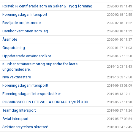
Rosvik IK certifierade som en Säker & Trygg förening
2020-03-13 11:43
Föreningsdagar Intersport
2020-02-18 12:55
Beviljade projektmedel
2020-02-18 11:22
Barnkonventionen som lag
2020-02-18 11:12
Årsmöte
2020-01-30 11:37
Gruppträning
2020-01-27 11:03
Uppdaterade användarvilkor
2020-01-27 10:58
Klubbens tränare mottog stipendie för årets
2019-12-03 18:43
ungdomsledare!
Nya vaktmästare
2019-10-03 17:50
Föreningsdagar Intersport!
2019-09-13 08:09
Föreningsdagar i Intersportbutiker.
2019-08-13 17:11
ROSVIKSSPELEN HEDVALLA LÖRDAG 15/6 kl.9.00
2019-05-27 11:28
Teamdag Intersport
2019-05-27 11:24
Avtal intersport
2019-05-27 09:54
Sektionsstyrelsen skrotas!
2018-03-04 17:45