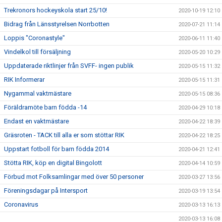
Trekronors hockeyskola start 25/10!
2020-10-19 12:10
Bidrag från Länsstyrelsen Norrbotten
2020-07-21 11:14
Loppis "Coronastyle"
2020-06-11 11:40
Vindelkol till försäljning
2020-05-20 10:29
Uppdaterade riktlinjer från SVFF- ingen publik
2020-05-15 11:32
RIK Informerar
2020-05-15 11:31
Nygammal vaktmästare
2020-05-15 08:36
Föräldramöte barn födda -14
2020-04-29 10:18
Endast en vaktmästare
2020-04-22 18:39
Gräsroten - TACK till alla er som stöttar RIK
2020-04-22 18:25
Uppstart fotboll för barn födda 2014
2020-04-21 12:41
Stötta RIK, köp en digital Bingolott
2020-04-14 10:59
Förbud mot Folksamlingar med över 50 personer
2020-03-27 13:56
Föreningsdagar på Intersport
2020-03-19 13:54
Coronavirus
2020-03-13 16:13
2020-03-13 16:08