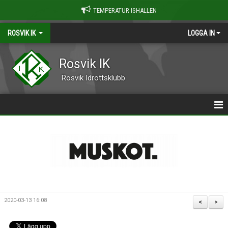
TEMPERATUR ISHALLEN
ROSVIK IK
LOGGA IN
Rosvik IK
Rosvik Idrottsklubb
STARTSIDA
| OM ROSVIK IK
| KALENDER
| NYHETER
2020-03-13 16:08
<
>
| KONTAKT