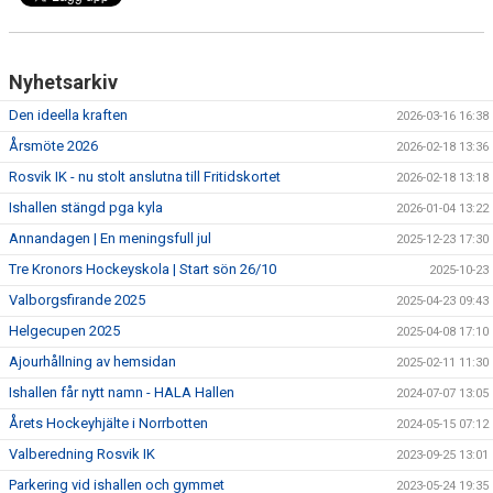
| MEDLEMSKAP
| ANLÄGGNINGAR
Nyhetsarkiv
Den ideella kraften
| VÅRA LAG & LEDARE
2026-03-16 16:38
Årsmöte 2026
2026-02-18 13:36
| SPONSOR
Rosvik IK - nu stolt anslutna till Fritidskortet
2026-02-18 13:18
Ishallen stängd pga kyla
2026-01-04 13:22
| SOCIALA MEDIER
Annandagen | En meningsfull jul
2025-12-23 17:30
Tre Kronors Hockeyskola | Start sön 26/10
2025-10-23
Valborgsfirande 2025
2025-04-23 09:43
Helgecupen 2025
2025-04-08 17:10
Ajourhållning av hemsidan
2025-02-11 11:30
Ishallen får nytt namn - HALA Hallen
2024-07-07 13:05
Årets Hockeyhjälte i Norrbotten
2024-05-15 07:12
Valberedning Rosvik IK
2023-09-25 13:01
Parkering vid ishallen och gymmet
2023-05-24 19:35