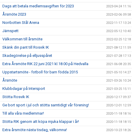
Dags att betala medlemsavgiften för 2023
2023-04-24 11:16
Årsmöte 2023
2023-02-06 09:58
Norrbotten Stål Arena
2022-11-17 13:24
Järnspett
2022-05-12 10:40
Välkommen till årsmöte
2022-02-25 12:18
Skänk din pant till Rosvik IK
2021-08-12 11:59
Skadegörelse på elljusspåret
2021-07-28 17:13
Extra Årsmöte RIK 22 juni 2021 kl.18.00 på Hedvalla
2021-06-08 20:35
Uppstartsmöte - fotboll för barn födda 2015
2021-05-10 14:27
Årsmöte
2021-03-26 10:24
Klubbdagar på Intersport
2021-03-25 15:11
Stötta Rosvik IK
2020-12-17 09:37
Ge bort sport i jul och stötta samtidigt vår förening!
2020-12-01 12:59
Till alla våra medlemmar!
2020-11-18 18:16
Stötta RIK genom att köpa mjuka klappar i år!
2020-11-18 18:15
Extra årsmöte nästa tisdag, välkomna!
2020-10-23 18:26