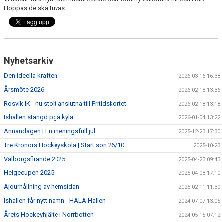
Hoppas de ska trivas.
| MEDLEMSKAP
| ANLÄGGNINGAR
| VÅRA LAG & LEDARE
Nyhetsarkiv
| SPONSOR
Den ideella kraften
2026-03-16 16:38
Årsmöte 2026
2026-02-18 13:36
| SOCIALA MEDIER
Rosvik IK - nu stolt anslutna till Fritidskortet
2026-02-18 13:18
Ishallen stängd pga kyla
2026-01-04 13:22
Annandagen | En meningsfull jul
2025-12-23 17:30
Tre Kronors Hockeyskola | Start sön 26/10
2025-10-23
Valborgsfirande 2025
2025-04-23 09:43
Helgecupen 2025
2025-04-08 17:10
Ajourhållning av hemsidan
2025-02-11 11:30
Ishallen får nytt namn - HALA Hallen
2024-07-07 13:05
Årets Hockeyhjälte i Norrbotten
2024-05-15 07:12