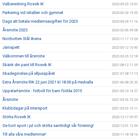
Valberedning Rosvik IK
2023-09-25 13:01
Parkering vid ishallen och gymmet
2023-05-24 19:35
Dags att betala medlemsavgiften för 2023
2023-04-24 11:16
Årsmöte 2023
2023-02-06 09:58
Norrbotten Stål Arena
2022-11-17 13:24
Järnspett
2022-05-12 10:40
Välkommen till årsmöte
2022-02-25 12:18
Skänk din pant till Rosvik IK
2021-08-12 11:59
Skadegörelse på elljusspåret
2021-07-28 17:13
Extra Årsmöte RIK 22 juni 2021 kl.18.00 på Hedvalla
2021-06-08 20:35
Uppstartsmöte - fotboll för barn födda 2015
2021-05-10 14:27
Årsmöte
2021-03-26 10:24
Klubbdagar på Intersport
2021-03-25 15:11
Stötta Rosvik IK
2020-12-17 09:37
Ge bort sport i jul och stötta samtidigt vår förening!
2020-12-01 12:59
Till alla våra medlemmar!
2020-11-18 18:16