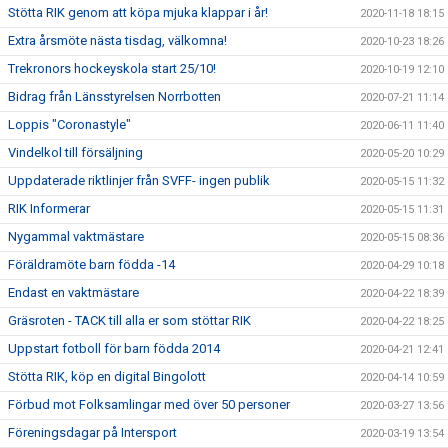
Stötta RIK genom att köpa mjuka klappar i år!
2020-11-18 18:15
Extra årsmöte nästa tisdag, välkomna!
2020-10-23 18:26
Trekronors hockeyskola start 25/10!
2020-10-19 12:10
Bidrag från Länsstyrelsen Norrbotten
2020-07-21 11:14
Loppis "Coronastyle"
2020-06-11 11:40
Vindelkol till försäljning
2020-05-20 10:29
Uppdaterade riktlinjer från SVFF- ingen publik
2020-05-15 11:32
RIK Informerar
2020-05-15 11:31
Nygammal vaktmästare
2020-05-15 08:36
Föräldramöte barn födda -14
2020-04-29 10:18
Endast en vaktmästare
2020-04-22 18:39
Gräsroten - TACK till alla er som stöttar RIK
2020-04-22 18:25
Uppstart fotboll för barn födda 2014
2020-04-21 12:41
Stötta RIK, köp en digital Bingolott
2020-04-14 10:59
Förbud mot Folksamlingar med över 50 personer
2020-03-27 13:56
Föreningsdagar på Intersport
2020-03-19 13:54