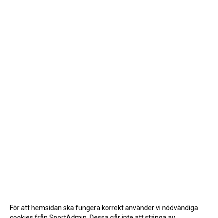
För att hemsidan ska fungera korrekt använder vi nödvändiga
cookies från SportAdmin. Dessa går inte att stänga av.