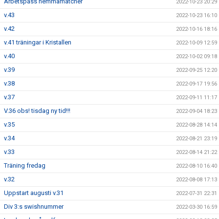
Arbetspass hemmamatcher
2022-10-23 20:29
v.43
2022-10-23 16:10
v.42
2022-10-16 18:16
v.41 träningar i Kristallen
2022-10-09 12:59
v.40
2022-10-02 09:18
v.39
2022-09-25 12:20
v.38
2022-09-17 19:56
v.37
2022-09-11 11:17
V.36 obs! tisdag ny tid!!!
2022-09-04 18:23
v.35
2022-08-28 14:14
v.34
2022-08-21 23:19
v.33
2022-08-14 21:22
Träning fredag
2022-08-10 16:40
v.32
2022-08-08 17:13
Uppstart augusti v.31
2022-07-31 22:31
Div 3:s swishnummer
2022-03-30 16:59