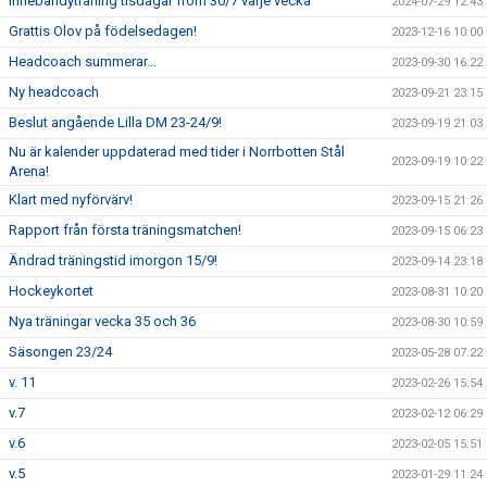
Innebandyträning tisdagar from 30/7 varje vecka
2024-07-29 12:43
Grattis Olov på födelsedagen!
2023-12-16 10:00
Headcoach summerar...
2023-09-30 16:22
Ny headcoach
2023-09-21 23:15
Beslut angående Lilla DM 23-24/9!
2023-09-19 21:03
Nu är kalender uppdaterad med tider i Norrbotten Stål
2023-09-19 10:22
Arena!
Klart med nyförvärv!
2023-09-15 21:26
Rapport från första träningsmatchen!
2023-09-15 06:23
Ändrad träningstid imorgon 15/9!
2023-09-14 23:18
Hockeykortet
2023-08-31 10:20
Nya träningar vecka 35 och 36
2023-08-30 10:59
Säsongen 23/24
2023-05-28 07:22
v. 11
2023-02-26 15:54
v.7
2023-02-12 06:29
v.6
2023-02-05 15:51
v.5
2023-01-29 11:24