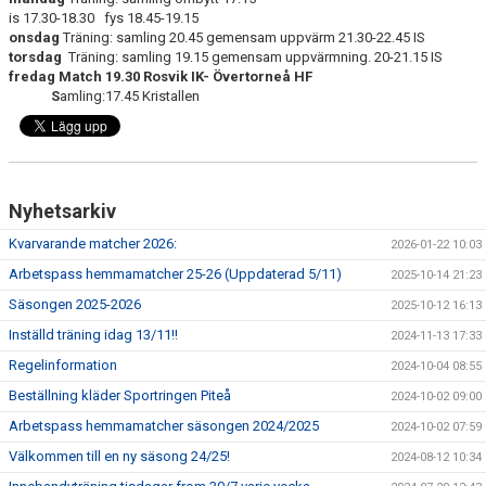
BILDGALLERI
is 17.30-18.30 fys 18.45-19.15
onsdag
Träning: samling 20.45 gemensam uppvärm 21.30-22.45 IS
torsdag
Träning: samling 19.15 gemensam uppvärmning. 20-21.15 IS
KONTAKT
f
redag Match 19.30 Rosvik IK- Övertorneå HF
S
amling:17.45 Kristallen
DOKUMENT DIV-3
GÄSTBOK
Nyhetsarkiv
Kvarvarande matcher 2026:
2026-01-22 10:03
Arbetspass hemmamatcher 25-26 (Uppdaterad 5/11)
2025-10-14 21:23
Säsongen 2025-2026
2025-10-12 16:13
Inställd träning idag 13/11!!
2024-11-13 17:33
Regelinformation
2024-10-04 08:55
Beställning kläder Sportringen Piteå
2024-10-02 09:00
Arbetspass hemmamatcher säsongen 2024/2025
2024-10-02 07:59
Välkommen till en ny säsong 24/25!
2024-08-12 10:34