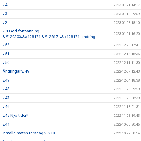
v.4
2023-01-21 14:17
v.3
2023-01-15 09:59
v.2
2023-01-08 18:10
v. 1 God fortsättning
2023-01-01 16:20
&#129303;&#128171;&#128171;&#128171; ändring..
v.52
2022-12-26 17:41
v.51
2022-12-18 18:35
v.50
2022-12-11 11:30
Ändringar v. 49
2022-12-07 12:43
v.49
2022-12-04 18:38
v.48
2022-11-26 09:59
v.47
2022-11-20 08:39
v.46
2022-11-13 01:31
v.45 Nya tider!!
2022-11-06 19:43
v.44
2022-10-30 20:45
Inställd match torsdag 27/10
2022-10-27 08:14