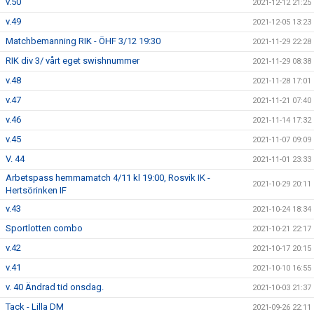
v.50
2021-12-12 21:25
v.49
2021-12-05 13:23
Matchbemanning RIK - ÖHF 3/12 19:30
2021-11-29 22:28
RIK div 3/ vårt eget swishnummer
2021-11-29 08:38
v.48
2021-11-28 17:01
v.47
2021-11-21 07:40
v.46
2021-11-14 17:32
v.45
2021-11-07 09:09
V. 44
2021-11-01 23:33
Arbetspass hemmamatch 4/11 kl 19:00, Rosvik IK -
2021-10-29 20:11
Hertsörinken IF
v.43
2021-10-24 18:34
Sportlotten combo
2021-10-21 22:17
v.42
2021-10-17 20:15
v.41
2021-10-10 16:55
v. 40 Ändrad tid onsdag.
2021-10-03 21:37
Tack - Lilla DM
2021-09-26 22:11