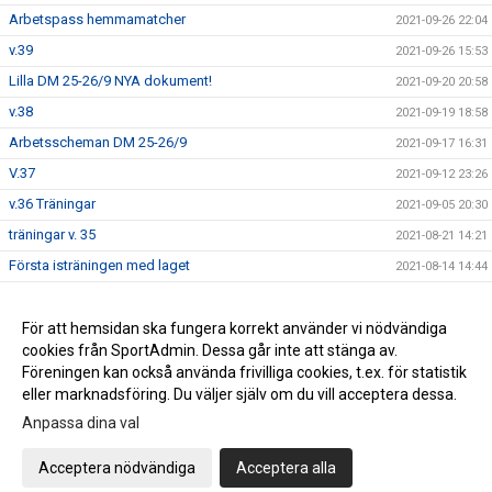
Arbetspass hemmamatcher
2021-09-26 22:04
v.39
2021-09-26 15:53
Lilla DM 25-26/9 NYA dokument!
2021-09-20 20:58
v.38
2021-09-19 18:58
Arbetsscheman DM 25-26/9
2021-09-17 16:31
V.37
2021-09-12 23:26
v.36 Träningar
2021-09-05 20:30
träningar v. 35
2021-08-21 14:21
Första isträningen med laget
2021-08-14 14:44
Information om träning mm
2021-07-10 13:15
Whats up
För att hemsidan ska fungera korrekt använder vi nödvändiga
2021-06-30 11:24
cookies från SportAdmin. Dessa går inte att stänga av.
Uppstartsmöte inför div. 3
2021-06-28 10:49
Föreningen kan också använda frivilliga cookies, t.ex. för statistik
eller marknadsföring. Du väljer själv om du vill acceptera dessa.
Anpassa dina val
Cookie-inställningar
Gå till Webbversion
Acceptera nödvändiga
Acceptera alla