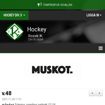
TEMPERATUR ISHALLEN
HOCKEY DIV. 3
LOGGA IN
Hockey
Rosvik IK
Div 3 Laget
HOCKEY DIV-3
NYHETER
KALENDER
MATCHER
v.48
<
>
TRUPPEN 2025/2026
2021-11-28 17:01
måndag
Träning: samling ombytt 17.15