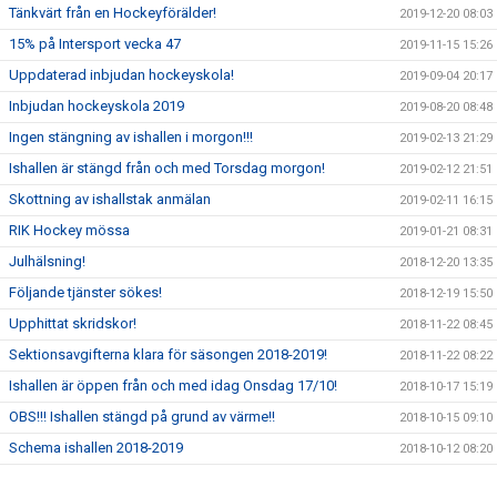
Tänkvärt från en Hockeyförälder!
2019-12-20 08:03
15% på Intersport vecka 47
2019-11-15 15:26
Uppdaterad inbjudan hockeyskola!
2019-09-04 20:17
Inbjudan hockeyskola 2019
2019-08-20 08:48
Ingen stängning av ishallen i morgon!!!
2019-02-13 21:29
Ishallen är stängd från och med Torsdag morgon!
2019-02-12 21:51
Skottning av ishallstak anmälan
2019-02-11 16:15
RIK Hockey mössa
2019-01-21 08:31
Julhälsning!
2018-12-20 13:35
Följande tjänster sökes!
2018-12-19 15:50
Upphittat skridskor!
2018-11-22 08:45
Sektionsavgifterna klara för säsongen 2018-2019!
2018-11-22 08:22
Ishallen är öppen från och med idag Onsdag 17/10!
2018-10-17 15:19
OBS!!! Ishallen stängd på grund av värme!!
2018-10-15 09:10
Schema ishallen 2018-2019
2018-10-12 08:20
Nu finns dokument tillgänglig på våran hemsida!!
2018-10-05 12:44