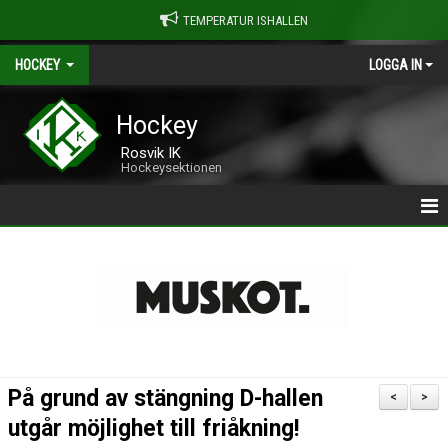
TEMPERATUR ISHALLEN
HOCKEY
LOGGA IN
Hockey
Rosvik IK
Hockeysektionen
| ROSVIK HOCKEY
>> OM ROSVIK HOCKEY
>> LAG & LEDARE
>> HALA HALLEN
På grund av stängning D-hallen
<
>
>> FRIÅKNING
utgår möjlighet till friåkning!