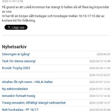
2020-11-09 13:48
>> SPONSORER
På grund av att Luleå Kommun har stängt D-hallen så vill flera lag köpa tider
av oss.
>> SOCIALA MEDIER
Vi har till en början sålt tisdagar och torsdagar mellan 16:15-17:15 där av
kortare tid för friåkning.
>>NYHETSARKIVET
>> KONTAKT
Nyhetsarkiv
| MEDLEMSKAP I HOCKEYN
Säsongen är igång!
2025-09-29
| KALENDER
Tack för denna säsong!
2025-03-13 15:48
Rosvik Trophy 2025
| MATCHER
2025-02-24 11:29
2024-10-22 22:57
Ishallen får nytt namn - HALA Hallen
2024-07-07 12:51
Ny sektionsledare
2024-07-01 12:45
Ismaskin fortsatt trasig
2023-12-12 14:42
Trasig ismaskin, tillfälligt stängd verksamhet
2023-12-08 13:57
Nytt hockeylag - PF 16/17
2023-02-09 09:08