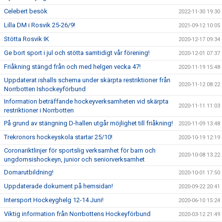
Celebert besök
2022-11-30 19:30
Lilla DM i Rosvik 25-26/9!
2021-09-12 10:05
Stötta Rosvik IK
2020-12-17 09:34
Ge bort sport i jul och stötta samtidigt vår förening!
2020-12-01 07:37
Friåkning stängd från och med helgen vecka 47!
2020-11-19 15:48
Uppdaterat ishalls schema under skärpta restriktioner från
2020-11-12 08:22
Norrbotten Ishockeyförbund
Information beträffande hockeyverksamheten vid skärpta
2020-11-11 11:03
restriktioner i Norrbotten
På grund av stängning D-hallen utgår möjlighet till friåkning!
2020-11-09 13:48
Trekronors hockeyskola startar 25/10!
2020-10-19 12:19
Coronariktlinjer för sportslig verksamhet för barn och
2020-10-08 13:22
ungdomsishockeyn, junior och seniorverksamhet
Domarutbildning!
2020-10-01 17:50
Uppdaterade dokument på hemsidan!
2020-09-22 20:41
Intersport Hockeyghelg 12-14 Juni!
2020-06-10 15:24
Viktig information från Norrbottens Hockeyförbund
2020-03-12 21:49