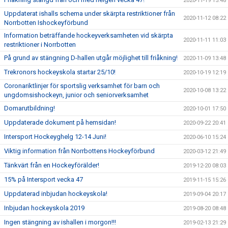
2020-11-19 15:48
Uppdaterat ishalls schema under skärpta restriktioner från
2020-11-12 08:22
Norrbotten Ishockeyförbund
Information beträffande hockeyverksamheten vid skärpta
2020-11-11 11:03
restriktioner i Norrbotten
På grund av stängning D-hallen utgår möjlighet till friåkning!
2020-11-09 13:48
Trekronors hockeyskola startar 25/10!
2020-10-19 12:19
Coronariktlinjer för sportslig verksamhet för barn och
2020-10-08 13:22
ungdomsishockeyn, junior och seniorverksamhet
Domarutbildning!
2020-10-01 17:50
Uppdaterade dokument på hemsidan!
2020-09-22 20:41
Intersport Hockeyghelg 12-14 Juni!
2020-06-10 15:24
Viktig information från Norrbottens Hockeyförbund
2020-03-12 21:49
Tänkvärt från en Hockeyförälder!
2019-12-20 08:03
15% på Intersport vecka 47
2019-11-15 15:26
Uppdaterad inbjudan hockeyskola!
2019-09-04 20:17
Inbjudan hockeyskola 2019
2019-08-20 08:48
Ingen stängning av ishallen i morgon!!!
2019-02-13 21:29