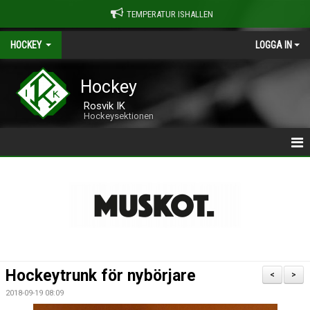
TEMPERATUR ISHALLEN
HOCKEY
LOGGA IN
Hockey
Rosvik IK
Hockeysektionen
| ROSVIK HOCKEY
>> OM ROSVIK HOCKEY
>> LAG & LEDARE
>> HALA HALLEN
Hockeytrunk för nybörjare
<
>
>> FRIÅKNING
2018-09-19 08:09