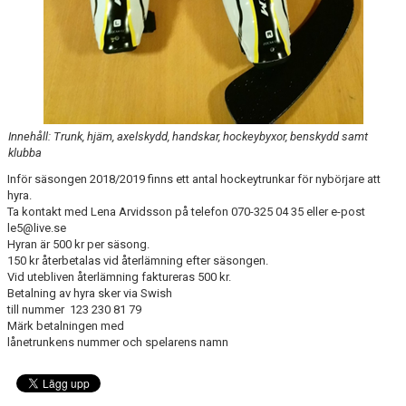
Innehåll: Trunk, hjäm, axelskydd, handskar, hockeybyxor, benskydd samt
klubba
Inför säsongen 2018/2019 finns ett antal hockeytrunkar för nybörjare att
hyra.
Ta kontakt med Lena Arvidsson på telefon 070-325 04 35 eller e-post
le5@live.se
Hyran är 500 kr per säsong.
150 kr återbetalas vid återlämning efter säsongen.
Vid utebliven återlämning faktureras 500 kr.
Betalning av hyra sker via Swish
till nummer 123 230 81 79
Märk betalningen med
lånetrunkens nummer och spelarens namn