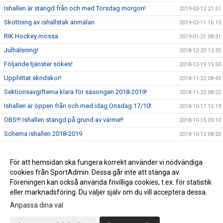
Ishallen är stängd från och med Torsdag morgon!
2019-02-12 21:51
Skottning av ishallstak anmälan
2019-02-11 16:15
RIK Hockey mössa
2019-01-21 08:31
Julhälsning!
2018-12-20 13:35
Följande tjänster sökes!
2018-12-19 15:50
Upphittat skridskor!
2018-11-22 08:45
Sektionsavgifterna klara för säsongen 2018-2019!
2018-11-22 08:22
Ishallen är öppen från och med idag Onsdag 17/10!
2018-10-17 15:19
OBS!!! Ishallen stängd på grund av värme!!
2018-10-15 09:10
Schema ishallen 2018-2019
2018-10-12 08:20
Nu finns dokument tillgänglig på våran hemsida!!
2018-10-05 12:44
Hockeytrunk för nybörjare
För att hemsidan ska fungera korrekt använder vi nödvändiga
2018-09-19 08:09
cookies från SportAdmin. Dessa går inte att stänga av.
Rosvik IK Hockey får stöd från SKODA
2018-02-01 22:45
Föreningen kan också använda frivilliga cookies, t.ex. för statistik
eller marknadsföring. Du väljer själv om du vill acceptera dessa.
Anpassa dina val
Cookie-inställningar
Gå till Webbversion