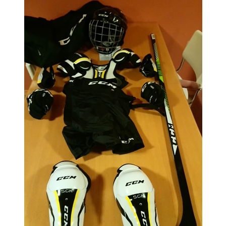
>> SPONSORER
>> SOCIALA MEDIER
>>NYHETSARKIVET
>> KONTAKT
| MEDLEMSKAP I HOCKEYN
| KALENDER
| MATCHER