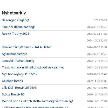
Nyhetsarkiv
Säsongen är igång!
2025-09-29
Tack för denna säsong!
2025-03-13 15:48
Rosvik Trophy 2025
2025-02-24 11:29
2024-10-22 22:57
Ishallen får nytt namn - HALA Hallen
2024-07-07 12:51
Ny sektionsledare
2024-07-01 12:45
Ismaskin fortsatt trasig
2023-12-12 14:42
Trasig ismaskin, tillfälligt stängd verksamhet
2023-12-08 13:57
Nytt hockeylag - PF 16/17
2023-02-09 09:08
Celebert besök
2022-11-30 19:30
Lilla DM i Rosvik 25-26/9!
2021-09-12 10:05
Stötta Rosvik IK
2020-12-17 09:34
Ge bort sport i jul och stötta samtidigt vår förening!
2020-12-01 07:37
Friåkning stängd från och med helgen vecka 47!