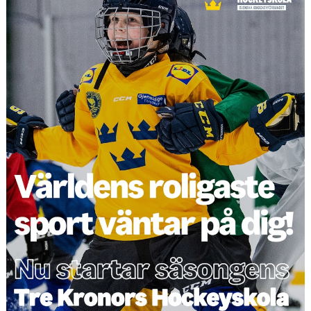
>> SPONSORER
>> SOCIALA MEDIER
>>NYHETSARKIVET
>> KONTAKT
| MEDLEMSKAP I HOCKEYN
| KALENDER
| MATCHER