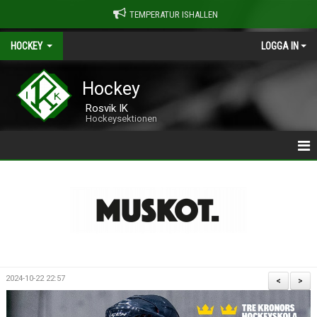
TEMPERATUR ISHALLEN
HOCKEY
LOGGA IN
Hockey
Rosvik IK
Hockeysektionen
| ROSVIK HOCKEY
>> OM ROSVIK HOCKEY
>> LAG & LEDARE
>> HALA HALLEN
2024-10-22 22:57
<
>
>> FRIÅKNING