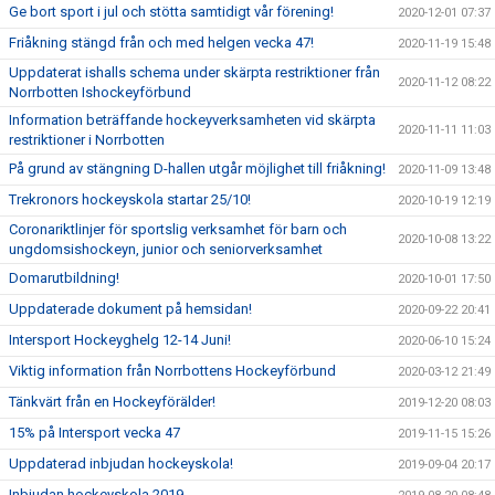
Ge bort sport i jul och stötta samtidigt vår förening!
2020-12-01 07:37
Friåkning stängd från och med helgen vecka 47!
2020-11-19 15:48
Uppdaterat ishalls schema under skärpta restriktioner från
2020-11-12 08:22
Norrbotten Ishockeyförbund
Information beträffande hockeyverksamheten vid skärpta
2020-11-11 11:03
restriktioner i Norrbotten
På grund av stängning D-hallen utgår möjlighet till friåkning!
2020-11-09 13:48
Trekronors hockeyskola startar 25/10!
2020-10-19 12:19
Coronariktlinjer för sportslig verksamhet för barn och
2020-10-08 13:22
ungdomsishockeyn, junior och seniorverksamhet
Domarutbildning!
2020-10-01 17:50
Uppdaterade dokument på hemsidan!
2020-09-22 20:41
Intersport Hockeyghelg 12-14 Juni!
2020-06-10 15:24
Viktig information från Norrbottens Hockeyförbund
2020-03-12 21:49
Tänkvärt från en Hockeyförälder!
2019-12-20 08:03
15% på Intersport vecka 47
2019-11-15 15:26
Uppdaterad inbjudan hockeyskola!
2019-09-04 20:17
Inbjudan hockeyskola 2019