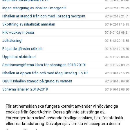
2019-08-20 08:48
Ingen stängning av ishallen i morgon!!!
2019-02-13 21:29
Ishallen är stängd från och med Torsdag morgon!
2019-02-12 21:51
Skottning av ishallstak anmälan
2019-02-11 16:15
RIK Hockey mössa
2019-01-21 08:31
Julhälsning!
2018-12-20 13:35
Följande tjänster sökes!
2018-12-19 15:50
Upphittat skridskor!
2018-11-22 08:45
Sektionsavgifterna klara för säsongen 2018-2019!
2018-11-22 08:22
Ishallen är öppen från och med idag Onsdag 17/10!
2018-10-17 15:19
OBS!!! Ishallen stängd på grund av värme!!
2018-10-15 09:10
Schema ishallen 2018-2019
2018-10-12 08:20
Nu finns dokument tillgänglig på våran hemsida!!
2018-10-05 12:44
Hockeytrunk för nybörjare
För att hemsidan ska fungera korrekt använder vi nödvändiga
2018-09-19 08:09
cookies från SportAdmin. Dessa går inte att stänga av.
Rosvik IK Hockey får stöd från SKODA
2018-02-01 22:45
Föreningen kan också använda frivilliga cookies, t.ex. för statistik
eller marknadsföring. Du väljer själv om du vill acceptera dessa.