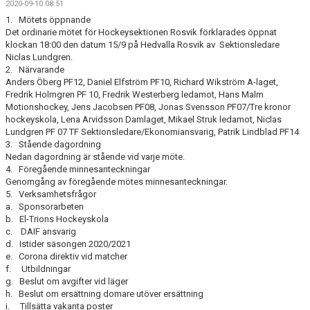
2020-09-10 08:51
DOKUMENT
1. Mötets öppnande
Det ordinarie mötet för Hockeysektionen Rosvik förklarades öppnat
KONTAKT
klockan 18:00 den datum 15/9 på Hedvalla Rosvik av Sektionsledare
Niclas Lundgren.
2. Närvarande
Anders Öberg PF12, Daniel Elfström PF10, Richard Wikström A-laget,
Fredrik Holmgren PF 10, Fredrik Westerberg ledamot, Hans Malm
Motionshockey, Jens Jacobsen PF08, Jonas Svensson PF07/Tre kronor
hockeyskola, Lena Arvidsson Damlaget, Mikael Struk ledamot, Niclas
Lundgren PF 07 TF Sektionsledare/Ekonomiansvarig, Patrik Lindblad PF14
3. Stående dagordning
Nedan dagordning är stående vid varje möte.
4. Föregående minnesanteckningar
Genomgång av föregående mötes minnesanteckningar.
5. Verksamhetsfrågor
a. Sponsorarbeten
b. El-Trions Hockeyskola
c. DAIF ansvarig
d. Istider säsongen 2020/2021
e. Corona direktiv vid matcher
f. Utbildningar
g. Beslut om avgifter vid läger
h. Beslut om ersättning domare utöver ersättning
i. Tillsätta vakanta poster