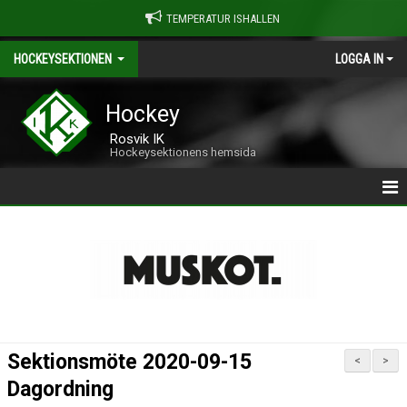
TEMPERATUR ISHALLEN
HOCKEYSEKTIONEN
LOGGA IN
Hockey
Rosvik IK
Hockeysektionens hemsida
HEM
NYHETER
KALENDER
MEDLEMMAR
Sektionsmöte 2020-09-15
<
>
BILDGALLERI
Dagordning