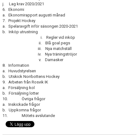
j. Lag krav 2020/2021
6. Ekonomi
a. Ekonomirapport augusti månad
7. Projekt Hockey
a. Spelaravgift inför säsongen 2020-2021
b. Inköp utrustning
i. Regler vid inköp
ii. Blå goal pegs
iii. Nya matchställ
iv. Nya träningströjor
v. Damasker
8. Information
a. Huvudstyrelsen
b. Utskick Norrbottens Hockey
9. Arbeten från Rosvik IK
a. Försäljning kol
b. Försäljning lotter
10. Övriga frågor
a. Inskickade frågor
b. Uppkomna frågor
11. Mötets avslutande