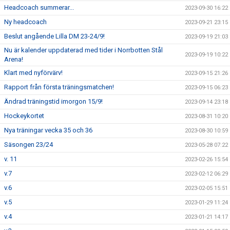
Headcoach summerar...
2023-09-30 16:22
Ny headcoach
2023-09-21 23:15
Beslut angående Lilla DM 23-24/9!
2023-09-19 21:03
Nu är kalender uppdaterad med tider i Norrbotten Stål
2023-09-19 10:22
Arena!
Klart med nyförvärv!
2023-09-15 21:26
Rapport från första träningsmatchen!
2023-09-15 06:23
Ändrad träningstid imorgon 15/9!
2023-09-14 23:18
Hockeykortet
2023-08-31 10:20
Nya träningar vecka 35 och 36
2023-08-30 10:59
Säsongen 23/24
2023-05-28 07:22
v. 11
2023-02-26 15:54
v.7
2023-02-12 06:29
v.6
2023-02-05 15:51
v.5
2023-01-29 11:24
v.4
2023-01-21 14:17