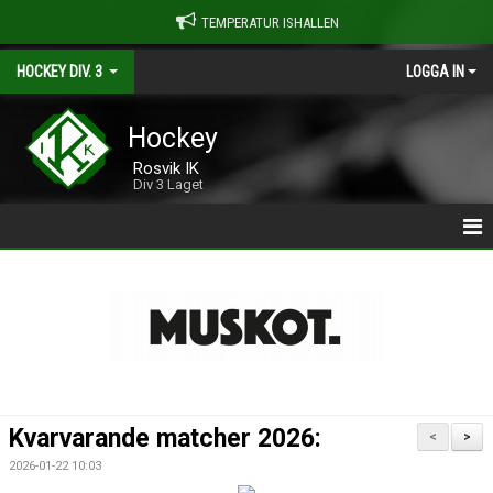
TEMPERATUR ISHALLEN
HOCKEY DIV. 3
LOGGA IN
Hockey
Rosvik IK
Div 3 Laget
HOCKEY DIV-3
NYHETER
KALENDER
MATCHER
Kvarvarande matcher 2026:
<
>
TRUPPEN 2025/2026
2026-01-22 10:03