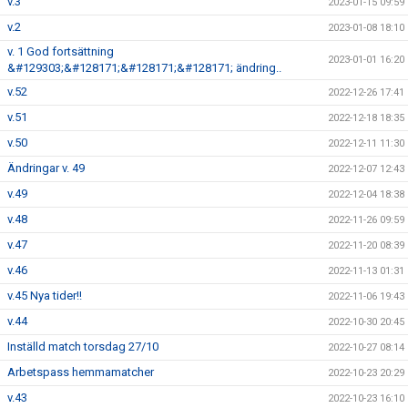
v.3
2023-01-15 09:59
v.2
2023-01-08 18:10
v. 1 God fortsättning
2023-01-01 16:20
&#129303;&#128171;&#128171;&#128171; ändring..
v.52
2022-12-26 17:41
v.51
2022-12-18 18:35
v.50
2022-12-11 11:30
Ändringar v. 49
2022-12-07 12:43
v.49
2022-12-04 18:38
v.48
2022-11-26 09:59
v.47
2022-11-20 08:39
v.46
2022-11-13 01:31
v.45 Nya tider!!
2022-11-06 19:43
v.44
2022-10-30 20:45
Inställd match torsdag 27/10
2022-10-27 08:14
Arbetspass hemmamatcher
2022-10-23 20:29
v.43
2022-10-23 16:10