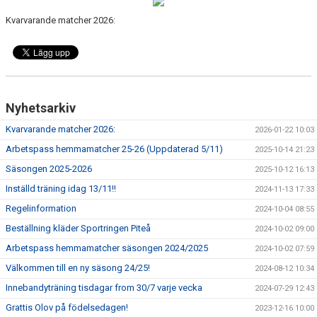
BILDGALLERI
Kvarvarande matcher 2026:
KONTAKT
DOKUMENT DIV-3
GÄSTBOK
Nyhetsarkiv
Kvarvarande matcher 2026:
2026-01-22 10:03
Arbetspass hemmamatcher 25-26 (Uppdaterad 5/11)
2025-10-14 21:23
Säsongen 2025-2026
2025-10-12 16:13
Inställd träning idag 13/11!!
2024-11-13 17:33
Regelinformation
2024-10-04 08:55
Beställning kläder Sportringen Piteå
2024-10-02 09:00
Arbetspass hemmamatcher säsongen 2024/2025
2024-10-02 07:59
Välkommen till en ny säsong 24/25!
2024-08-12 10:34
Innebandyträning tisdagar from 30/7 varje vecka
2024-07-29 12:43
Grattis Olov på födelsedagen!
2023-12-16 10:00