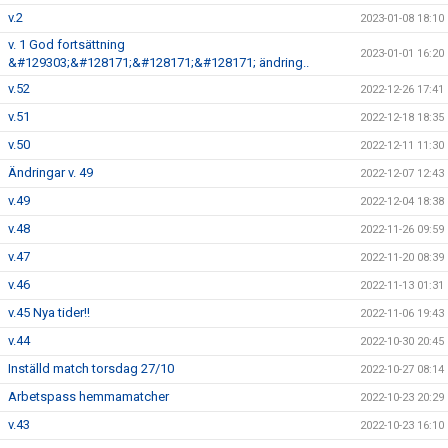
v.2
2023-01-08 18:10
v. 1 God fortsättning
2023-01-01 16:20
&#129303;&#128171;&#128171;&#128171; ändring..
v.52
2022-12-26 17:41
v.51
2022-12-18 18:35
v.50
2022-12-11 11:30
Ändringar v. 49
2022-12-07 12:43
v.49
2022-12-04 18:38
v.48
2022-11-26 09:59
v.47
2022-11-20 08:39
v.46
2022-11-13 01:31
v.45 Nya tider!!
2022-11-06 19:43
v.44
2022-10-30 20:45
Inställd match torsdag 27/10
2022-10-27 08:14
Arbetspass hemmamatcher
2022-10-23 20:29
v.43
2022-10-23 16:10