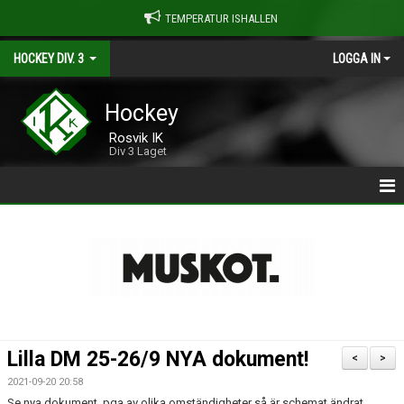
TEMPERATUR ISHALLEN
HOCKEY DIV. 3
LOGGA IN
Hockey
Rosvik IK
Div 3 Laget
HOCKEY DIV-3
NYHETER
KALENDER
MATCHER
Lilla DM 25-26/9 NYA dokument!
<
>
TRUPPEN 2025/2026
2021-09-20 20:58
Se nya dokument, pga av olika omständigheter så är schemat ändrat.