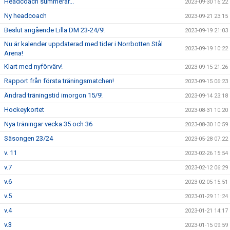
Headcoach summerar...
2023-09-30 16:22
Ny headcoach
2023-09-21 23:15
Beslut angående Lilla DM 23-24/9!
2023-09-19 21:03
Nu är kalender uppdaterad med tider i Norrbotten Stål
2023-09-19 10:22
Arena!
Klart med nyförvärv!
2023-09-15 21:26
Rapport från första träningsmatchen!
2023-09-15 06:23
Ändrad träningstid imorgon 15/9!
2023-09-14 23:18
Hockeykortet
2023-08-31 10:20
Nya träningar vecka 35 och 36
2023-08-30 10:59
Säsongen 23/24
2023-05-28 07:22
v. 11
2023-02-26 15:54
v.7
2023-02-12 06:29
v.6
2023-02-05 15:51
v.5
2023-01-29 11:24
v.4
2023-01-21 14:17
v.3
2023-01-15 09:59