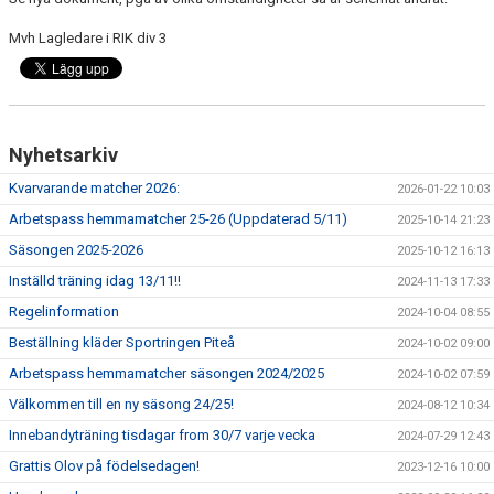
BILDGALLERI
Mvh Lagledare i RIK div 3
KONTAKT
DOKUMENT DIV-3
Nyhetsarkiv
GÄSTBOK
Kvarvarande matcher 2026:
2026-01-22 10:03
Arbetspass hemmamatcher 25-26 (Uppdaterad 5/11)
2025-10-14 21:23
Säsongen 2025-2026
2025-10-12 16:13
Inställd träning idag 13/11!!
2024-11-13 17:33
Regelinformation
2024-10-04 08:55
Beställning kläder Sportringen Piteå
2024-10-02 09:00
Arbetspass hemmamatcher säsongen 2024/2025
2024-10-02 07:59
Välkommen till en ny säsong 24/25!
2024-08-12 10:34
Innebandyträning tisdagar from 30/7 varje vecka
2024-07-29 12:43
Grattis Olov på födelsedagen!
2023-12-16 10:00