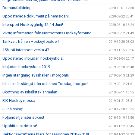
Domarutbildning!
2020-10-01 17:50
Uppdaterade dokument på hemsidan!
2020-09-22 20:41
Intersport Hockeyghelg 12-14 Juni!
2020-06-10 15:24
Viktig information från Norrbottens Hockeyförbund
2020-03-12 21:49
Tänkvärt från en Hockeyförälder!
2019-12-20 08:03
15% på Intersport vecka 47
2019-11-15 15:26
Uppdaterad inbjudan hockeyskola!
2019-09-04 20:17
Inbjudan hockeyskola 2019
2019-08-20 08:48
Ingen stängning av ishallen i morgon!!!
2019-02-13 21:29
Ishallen är stängd från och med Torsdag morgon!
2019-02-12 21:51
Skottning av ishallstak anmälan
2019-02-11 16:15
RIK Hockey mössa
2019-01-21 08:31
Julhälsning!
2018-12-20 13:35
Följande tjänster sökes!
2018-12-19 15:50
Upphittat skridskor!
2018-11-22 08:45
Sektionsavgifterna klara för säsongen 2018-2019!
2018-11-22 08:22