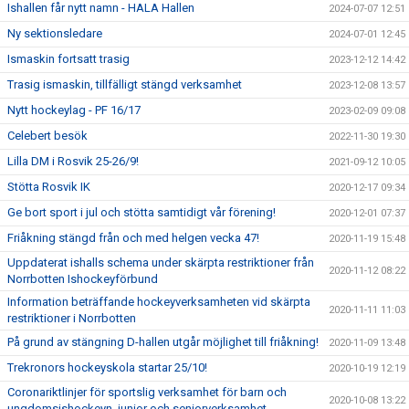
Ishallen får nytt namn - HALA Hallen
2024-07-07 12:51
Ny sektionsledare
2024-07-01 12:45
Ismaskin fortsatt trasig
2023-12-12 14:42
Trasig ismaskin, tillfälligt stängd verksamhet
2023-12-08 13:57
Nytt hockeylag - PF 16/17
2023-02-09 09:08
Celebert besök
2022-11-30 19:30
Lilla DM i Rosvik 25-26/9!
2021-09-12 10:05
Stötta Rosvik IK
2020-12-17 09:34
Ge bort sport i jul och stötta samtidigt vår förening!
2020-12-01 07:37
Friåkning stängd från och med helgen vecka 47!
2020-11-19 15:48
Uppdaterat ishalls schema under skärpta restriktioner från
2020-11-12 08:22
Norrbotten Ishockeyförbund
Information beträffande hockeyverksamheten vid skärpta
2020-11-11 11:03
restriktioner i Norrbotten
På grund av stängning D-hallen utgår möjlighet till friåkning!
2020-11-09 13:48
Trekronors hockeyskola startar 25/10!
2020-10-19 12:19
Coronariktlinjer för sportslig verksamhet för barn och
2020-10-08 13:22
ungdomsishockeyn, junior och seniorverksamhet