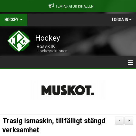
TEMPERATUR ISHALLEN
HOCKEY
LOGGA IN
Hockey
Rosvik IK
Hockeysektionen
| ROSVIK HOCKEY
>> OM ROSVIK HOCKEY
>> LAG & LEDARE
>> HALA HALLEN
Trasig ismaskin, tillfälligt stängd
<
>
>> FRIÅKNING
verksamhet