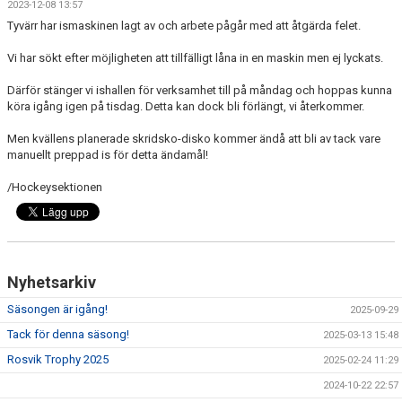
2023-12-08 13:57
>> SPONSORER
Tyvärr har ismaskinen lagt av och arbete pågår med att åtgärda felet.
>> SOCIALA MEDIER
Vi har sökt efter möjligheten att tillfälligt låna in en maskin men ej lyckats.
Därför stänger vi ishallen för verksamhet till på måndag och hoppas kunna
>>NYHETSARKIVET
köra igång igen på tisdag. Detta kan dock bli förlängt, vi återkommer.
>> KONTAKT
Men kvällens planerade skridsko-disko kommer ändå att bli av tack vare
manuellt preppad is för detta ändamål!
| MEDLEMSKAP I HOCKEYN
/Hockeysektionen
| KALENDER
| MATCHER
Nyhetsarkiv
Säsongen är igång!
2025-09-29
Tack för denna säsong!
2025-03-13 15:48
Rosvik Trophy 2025
2025-02-24 11:29
2024-10-22 22:57