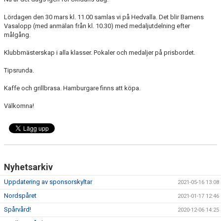
TRUPPEN
Lördagen den 30 mars kl. 11.00 samlas vi på Hedvalla. Det blir Barnens
Vasalopp (med anmälan från kl. 10.30) med medaljutdelning efter
KALENDER
målgång.
ARENA HEDVALLA
Klubbmästerskap i alla klasser. Pokaler och medaljer på prisbordet.
Tipsrunda.
UTRUSTNING
Kaffe och grillbrasa. Hamburgare finns att köpa.
SKIDANS DAG
Välkomna!
Nyhetsarkiv
Uppdatering av sponsorskyltar
2021-05-16 13:08
Nordspåret
2021-01-17 12:46
Spårvård!
2020-12-06 14:25