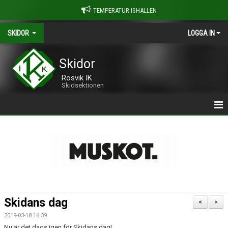
TEMPERATUR ISHALLEN
SKIDOR
LOGGA IN
Skidor
Rosvik IK
Skidsektionen
HEM
OM ROSVIK IK SKIDOR
NYHETSARKIVET
KONTAKT
Skidans dag
<
>
MEDLEMSSKAP
2019-03-18 16:39
Nu är det dags igen för Skidans dag!