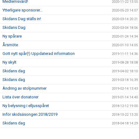
Medlemsvård!
2020-11-22 13:55
Ytterligare sponsorer...
2020-05-23 14:07
Skidans Dag ställs in!
2020-03-14 20:21
Skidans Dag
2020-03-04 18:06
Ny spårare
2020-01-24 14:34
Årsmöte
2020-01-10 14:05
Gott nytt spår(!) Uppdaterad information
2019-11-11 14:36
Ny skylt
2019-08-28 18:08
Skidans dag
2019-04-02 18:10
Skidans dag
2019-03-18 16:39
Ändring av stolpnummer
2019-02-14 13:43
Lista över donatorer
2019-01-14 14:40
Ny belysning i elljusspåret
2018-12-12 19:00
Inför skidsäsongen 2018/2019
2018-10-22 13:20
Skidans dag
2018-04-18 14:29
Skidans dag
2018-03-08 13:10