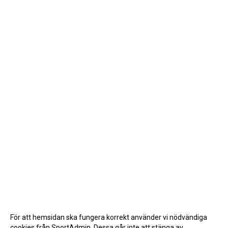
För att hemsidan ska fungera korrekt använder vi nödvändiga
cookies från SportAdmin. Dessa går inte att stänga av.