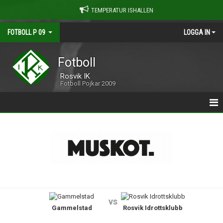
TEMPERATUR ISHALLEN
FOTBOLL P 09
LOGGA IN
Fotboll
Rosvik IK
Fotboll Pojkar 2009
HEM
NYHETER
KALENDER
MATCHER
vs
Gammelstad
Rosvik Idrottsklubb
TRUPPEN