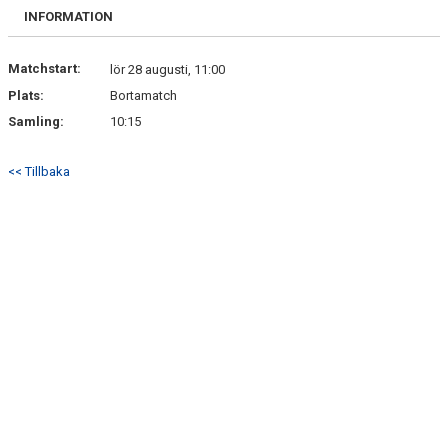
FOTOALBUM
INFORMATION
DOKUMENT
Matchstart:
lör 28 augusti, 11:00
Plats:
Bortamatch
GÄSTBOK
Samling:
10:15
<< Tillbaka